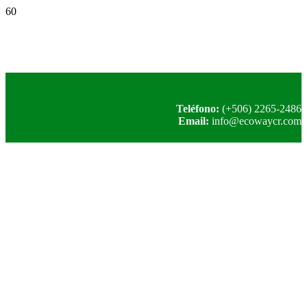
Teléfono:
(+506) 2265-2486
Email:
info@ecowaycr.com